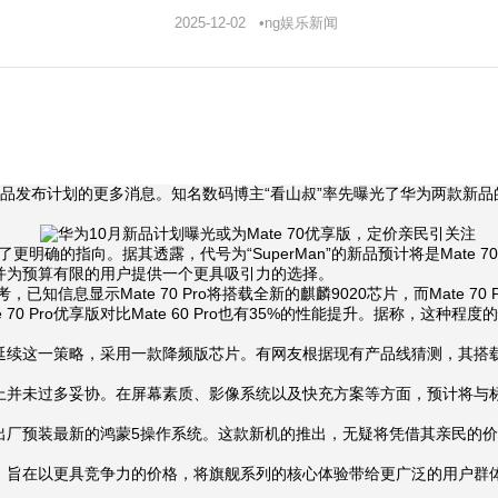
2025-12-02 •ng娱乐新闻
计划的更多消息。知名数码博主“看山叔”率先曝光了华为两款新品的内部代号，
了更明确的指向。据其透露，代号为“SuperMan”的新品预计将是Mate
，并为预算有限的用户提供一个更具吸引力的选择。
显示Mate 70 Pro将搭载全新的麒麟9020芯片，而Mate 70
0%，Mate 70 Pro优享版对比Mate 60 Pro也有35%的性能提升。
延续这一策略，采用一款降频版芯片。有网友根据现有产品线猜测，其搭载
上并未过多妥协。在屏幕素质、影像系统以及快充方案等方面，预计将与标准
将出厂预装最新的鸿蒙5操作系统。这款新机的推出，无疑将凭借其亲民的
版，旨在以更具竞争力的价格，将旗舰系列的核心体验带给更广泛的用户群