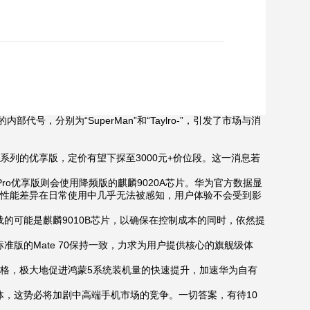
分别为“SuperMan”和“Taylro-”，引发了市场与消
 70系列的优享版，定价有望下探至3000元+价位段。这一消息若
 Pro优享版则会使用降频版的麒麟9020A芯片。华为官方数据显
据称，这种程度的性能差异在日常使用中几乎无法被感知，用户体验不会受到影
的可能是麒麟9010B芯片，以确保在控制成本的同时，依然提
版的Mate 70保持一致，力求为用户提供核心的旗舰级体
价格，极大地促进鸿蒙5系统装机量的快速提升，加速华为自有
体，这势必将加剧中高端手机市场的竞争。一切答案，有待10