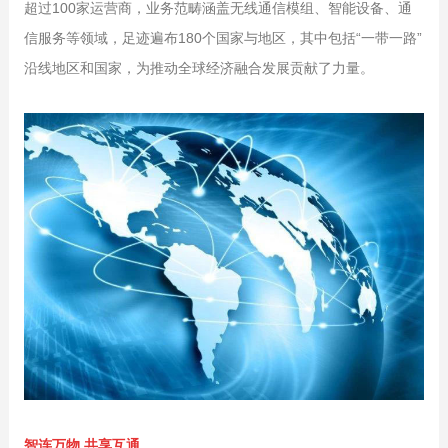
超过100家运营商，业务范畴涵盖无线通信模组、智能设备、通
信服务等领域，足迹遍布180个国家与地区，其中包括“一带一路”
沿线地区和国家，为推动全球经济融合发展贡献了力量。
智连万物 共享互通