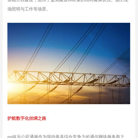
场照明与工作等场景。
护航数字化丝绸之路
ng娱乐公司通服作为国内最具综合竞争力的通信网络服务商之