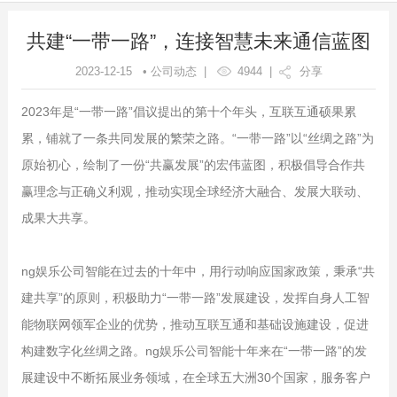
共建“一带一路”，连接智慧未来通信蓝图
2023-12-15 • 公司动态 |
4944
|
分享
2023年是“一带一路”倡议提出的第十个年头，互联互通硕果累
累，铺就了一条共同发展的繁荣之路。“一带一路”以“丝绸之路”为
原始初心，绘制了一份“共赢发展”的宏伟蓝图，积极倡导合作共
赢理念与
正确义利观
，推动实现全球经济大融合、发展大联动、
成果大共享。
ng娱乐公司智能在过去的十年中，用行动响应国家政策，秉承“共
建共享”的原则，积极助力“一带一路”发展建设，发挥自身人工智
能物联网领军企业的优势，推动互联互通和基础设施建设，促进
构建数字化丝绸之路。ng娱乐公司智能十年来在“一带一路”的发
展建设中不断拓展业务领域，在全球五大洲30个国家，服务客户