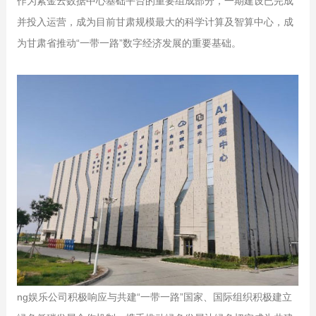
作为紫金云数据中心基础平台的重要组成部分，一期建设已完成
并投入运营，成为目前甘肃规模最大的科学计算及智算中心，成
为甘肃省推动“一带一路”数字经济发展的重要基础。
ng娱乐公司积极响应与共建“一带一路”国家、国际组织积极建立