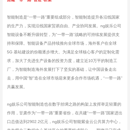
智能制造是“一带一路”重要组成部分，智能制造提升各沿线国家
的生产力，实现沿线国家贸易自由、产业协同发展。ng娱乐公司
智能设备不断升级转型，为“一带一路”战略的可持续发展提供支
持和保障。智能设备产品持续推向全球市场，海外客户在全球
5G 基站建设的份额逐步增大。为满足全球核心客户的定制化需
求，加大了先进生产设备的投资力度，建立近10万平的制造工
厂，为智能制造海外发展打下了坚实的基础，让中国设备走出
去，用中国“智”造在全球市场迎来更多合作市场机遇，“一带一路”
共赢发展。
ng娱乐公司智能制造也在数字丝绸之路的构架上发挥举足轻重的
作用，甘肃作为“一带一路”重要省份，在共建“一带一路”国家进出
口总值达到2902.2亿元，ng娱乐公司智能紫金云公共算力中心，